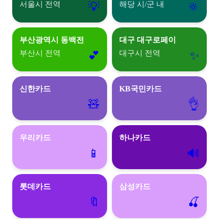
서울시 전역
해당 시/군 내
💡
🔆
부산광역시 동백전
대구 대구로페이
부산시 전역
대구시 전역
💕
✨
신한카드
KB국민카드
🧸
👌
우리카드
하나카드
📱
🔊
롯데카드
삼성카드
🔖
🍒